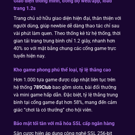
Giao diện thông minh, đồng bộ web/app, load
trang 1.2s
Trang chủ sở hữu giao diện hiện đại, thân thiện với
người dùng, giúp newbie dễ dàng thao tác chỉ sau
vài phút làm quen. Theo thống kê từ hệ thống, thời
gian tải trang trung bình chỉ 1.2 giây, nhanh hơn
40% so với mặt bằng chung các cổng game trực
tuyến hiện nay.
Kho game phong phú thể loại, tỷ lệ thắng cao
Hơn 1.000 tựa game được cập nhật liên tục trên
hệ thống
789Club
bao gồm slots, bài đổi thưởng
và mini game hấp dẫn. Đặc biệt, tỷ lệ thắng trung
bình tại cổng game đạt hơn 58%, mang đến cảm
giác “chơi là có thưởng” cho hội viên.
Bảo mật tối tân với mã hóa SSL cấp ngân hàng
Sân cược hiện áp dụng công nghệ SSL 256-bit