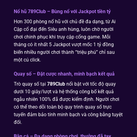
Nổ hũ 789Club – Bùng nổ với Jackpot tiền tỷ
Hơn 300 phòng nổ hũ với chủ đề đa dạng, từ Ai
Cập cổ đại đến Siêu anh hùng, luôn chờ người
chơi chinh phục khi truy cập cổng game. Mỗi
tháng có ít nhất 5 Jackpot vượt mốc 1 tỷ đồng
biến nhiều người chơi thành “triệu phú” chỉ sau
một cú click.
Quay số – Đặt cược nhanh, minh bạch kết quả
Trò quay số tại
789Club
nổi bật với tốc độ quay
dưới 10 giây/lượt và hệ thống công bố kết quả
ngẫu nhiên 100% đã được kiểm định. Người chơi
có thể theo dõi toàn bộ quy trình quay số trực
tuyến đảm bảo tính minh bạch và công bằng tuyệt
đối.
Bắn cá – Đa dạng phòng chơi, thưởng đã tay