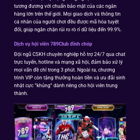
tương đương với chuẩn bảo mật của các ngân
hàng lớn trên thế giới. Mọi giao dịch và thông tin
cá nhân của người chơi đều được mã hóa tuyệt
đối, giúp ngăn chặn rủi ro rò rỉ dữ liệu đến 99.9%.
Dịch vụ hội viên 789Club đỉnh chóp
Đội ngũ CSKH chuyên nghiệp hỗ trợ 24/7 qua chat
trực tuyến, hotline và mạng xã hội, đảm bảo xử lý
mọi vấn đề chỉ trong 3 phút. Ngoài ra, chương
trình VIP còn tặng thưởng hoàn tiền và ưu đãi sinh
nhật cực “khủng” dành riêng cho hội viên trung
thành.