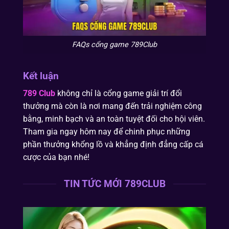
FAQs cổng game 789Club
Kết luận
789 Club
không chỉ là cổng game giải trí đổi
thưởng mà còn là nơi mang đến trải nghiệm công
bằng, minh bạch và an toàn tuyệt đối cho hội viên.
Tham gia ngay hôm nay để chinh phục những
phần thưởng khổng lồ và khẳng định đẳng cấp cá
cược của bạn nhé!
TIN TỨC MỚI 789CLUB