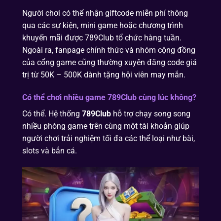
Người chơi có thể nhận giftcode miễn phí thông
qua các sự kiện, mini game hoặc chương trình
khuyến mãi được 789Club tổ chức hàng tuần.
Ngoài ra, fanpage chính thức và nhóm cộng đồng
của cổng game cũng thường xuyên đăng code giá
trị từ 50K – 500K dành tặng hội viên may mắn.
Có thể chơi nhiều game 789Club cùng lúc không?
Có thể. Hệ thống
789Club
hỗ trợ chạy song song
nhiều phòng game trên cùng một tài khoản giúp
người chơi trải nghiệm tối đa các thể loại như bài,
slots và bắn cá.