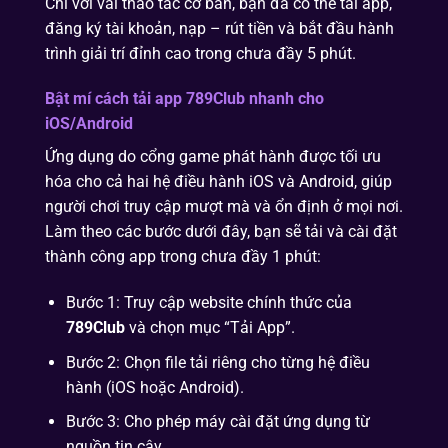
Chỉ với vài thao tác cơ bản, bạn đã có thể tải app,
đăng ký tài khoản, nạp – rút tiền và bắt đầu hành
trình giải trí đỉnh cao trong chưa đầy 5 phút.
Bật mí cách tải app 789Club nhanh cho
iOS/Android
Ứng dụng do cổng game phát hành được tối ưu
hóa cho cả hai hệ điều hành iOS và Android, giúp
người chơi truy cập mượt mà và ổn định ở mọi nơi.
Làm theo các bước dưới đây, bạn sẽ tải và cài đặt
thành công app trong chưa đầy 1 phút:
Bước 1: Truy cập website chính thức của
789Club
và chọn mục “Tải App”.
Bước 2: Chọn file tải riêng cho từng hệ điều
hành (iOS hoặc Android).
Bước 3: Cho phép máy cài đặt ứng dụng từ
nguồn tin cậy.