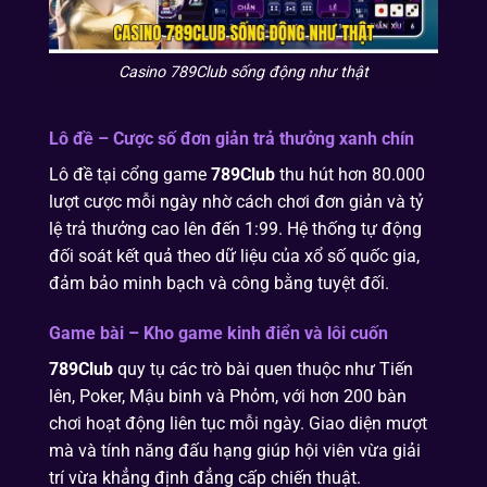
Casino 789Club sống động như thật
Lô đề – Cược số đơn giản trả thưởng xanh chín
Lô đề tại cổng game
789Club
thu hút hơn 80.000
lượt cược mỗi ngày nhờ cách chơi đơn giản và tỷ
lệ trả thưởng cao lên đến 1:99. Hệ thống tự động
đối soát kết quả theo dữ liệu của xổ số quốc gia,
đảm bảo minh bạch và công bằng tuyệt đối.
Game bài – Kho game kinh điển và lôi cuốn
789Club
quy tụ các trò bài quen thuộc như Tiến
lên, Poker, Mậu binh và Phỏm, với hơn 200 bàn
chơi hoạt động liên tục mỗi ngày. Giao diện mượt
mà và tính năng đấu hạng giúp hội viên vừa giải
trí vừa khẳng định đẳng cấp chiến thuật.