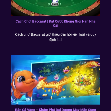
Cách Chơi Baccarat | Đặt Cược Không Giới Hạn Nhà
Cái
Cách chơi Baccarat giới thiệu đến hội viên luật và quy
định [...]
Bắn Cá Vàng – Khám Phá Đại Dương May Mắn Cùng