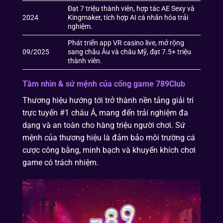
Đạt 7 triệu thành viên, hợp tác AE Sexy và
2024
Kingmaker, tích hợp AI cá nhân hóa trải
nghiệm.
Phát triển app VR casino live, mở rộng
09/2025
sang châu Âu và châu Mỹ, đạt 7.5+ triệu
thành viên.
Tầm nhìn & sứ mệnh của cổng game 789Club
Thương hiệu hướng tới trở thành nền tảng giải trí
trực tuyến #1 châu Á, mang đến trải nghiệm đa
dạng và an toàn cho hàng triệu người chơi. Sứ
mệnh của thương hiệu là đảm bảo môi trường cá
cược công bằng, minh bạch và khuyến khích chơi
game có trách nhiệm.