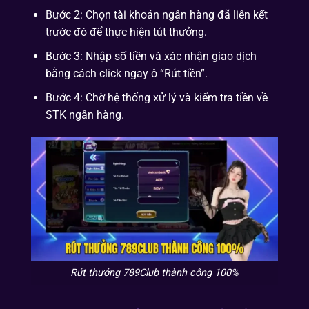
Bước 2: Chọn tài khoản ngân hàng đã liên kết
trước đó để thực hiện tút thưởng.
Bước 3: Nhập số tiền và xác nhận giao dịch
bằng cách click ngay ô “Rút tiền”.
Bước 4: Chờ hệ thống xử lý và kiểm tra tiền về
STK ngân hàng.
Rút thưởng 789Club thành công 100%