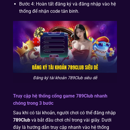
Bước 4: Hoàn tất đăng ký và đăng nhập vào hệ
thống để nhận code tân binh.
Đăng ký tài khoản 789Club siêu dễ
Truy cập hệ thống cổng game
789Club
nhanh
chóng trong 3 bước
Sau khi có tài khoản, người chơi có thể đăng nhập
789Club
và bắt đầu chơi chỉ trong vài giây. Dưới
đây là hướng dẫn truy cập nhanh vào hệ thống