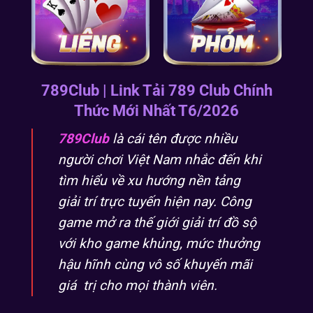
789Club | Link Tải 789 Club Chính
Thức Mới Nhất T6/2026
789Club
là cái tên được nhiều
người chơi Việt Nam nhắc đến khi
tìm hiểu về xu hướng nền tảng
giải trí trực tuyến hiện nay. Công
game mở ra thế giới giải trí đồ sộ
với kho game khủng, mức thưởng
hậu hĩnh cùng vô số khuyến mãi
giá trị cho mọi thành viên.