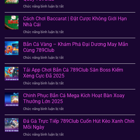
Chức năng bình luận bị tắt
ở
Roulette
Là
Cách Chơi Baccarat | Đặt Cược Không Giới Hạn
Gì?
Nhà Cái
Thử
Chức năng bình luận bị tắt
ở
Vận
Cách
May
Chơi
Bắn Cá Vàng – Khám Phá Đại Dương May Mắn
Trong
Baccarat
Từng
Cùng 789Club
|
Vòng
Chức năng bình luận bị tắt
ở
Đặt
Quay
Bắn
Cược
789Club
Cá
Tải App Chơi Bắn Cá 789Club Săn Boss Kiếm
Không
Vàng
Giới
Xèng Cực Đã 2025
–
Hạn
Chức năng bình luận bị tắt
ở
Khám
Nhà
Tải
Phá
Cái
App
Chinh Phục Bắn Cá Mega Kích Hoạt Bàn Xoay
Đại
Chơi
Dương
Thưởng Lớn 2025
Bắn
May
Chức năng bình luận bị tắt
ở
Cá
Mắn
Chinh
789Club
Cùng
Phục
Đá Gà Trực Tiếp 789Club Cuốn Hút Kèo Xanh Chín
Săn
789Club
Bắn
Boss
Mỗi Ngày
Cá
Kiếm
Chức năng bình luận bị tắt
ở
Mega
Xèng
Đá