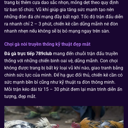
trang bị thêm cựa dao sắc nhọn, mỏng dẹt theo quy định
từ ban tổ chức. Vũ khí giúp gia tăng sức mạnh tạo nên
những đòn đá chí mạng đầy bất ngờ. Tốc độ trận đấu diễn
ra nhanh chỉ 2 – 3 phút, chiến kê cần dũng mãnh né đòn
nhanh nhẹn nếu không sẽ bị bỏ mạng ngay trên sàn.
Chọi gà nòi truyền thống kỹ thuật đẹp mắt
Đá gà trực tiếp 789club
mang đến chuỗi trận đấu truyền
thống với những chiến binh oai vệ, dũng mãnh. Con chọi
không được trang bị bất kỳ loại vũ khí nào, giao tranh bằng
chính sức lực của mình. Để hạ gục đối thủ, chiến kê cần có
sức mạnh bền bỉ cũng như kỹ thuật ra đòn thông minh.
Mỗi trận kéo dài từ 15 – 30 phút đem lại màn trình diễn ấn
tượng, đẹp mắt.