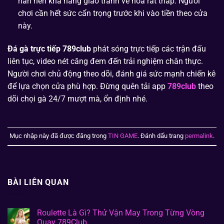
hãn nên khả năng giao tranh về hòa rất thấp. Người
chơi cần hết sức cẩn trọng trước khi vào tiền theo cửa
này.
Đá gà trực tiếp 789club
phát sóng trực tiếp các trận đấu
liên tục, video nét căng đem đến trải nghiệm chân thực.
Người chơi chủ động theo dõi, đánh giá sức mạnh chiến kê
để lựa chọn cửa phù hợp. Đừng quên tải app
789club
theo
dõi chọi gà 24/7 mượt mà, ổn định nhé.
Mục nhập này đã được đăng trong
TIN GAME
. Đánh dấu trang
permalink
.
BÀI LIÊN QUAN
Roulette Là Gì? Thử Vận May Trong Từng Vòng
Quay 789Club