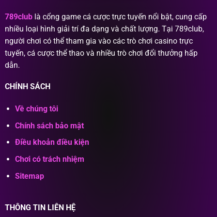
789club
là cổng game cá cược trực tuyến nổi bật, cung cấp
nhiều loại hình giải trí đa dạng và chất lượng. Tại 789club,
người chơi có thể tham gia vào các trò chơi casino trực
tuyến, cá cược thể thao và nhiều trò chơi đổi thưởng hấp
dẫn.
CHÍNH SÁCH
Về chúng tôi
Chính sách bảo mật
Điều khoản điều kiện
Chơi có trách nhiệm
Sitemap
THÔNG TIN LIÊN HỆ