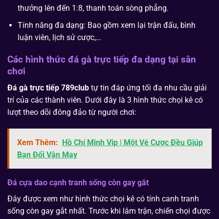
thưởng lên đến 1:8, thanh toán sòng phẳng.
Tính năng đa dạng: Bao gồm xem lại trận đấu, bình
luận viên, lịch sử cược,…
Các hình thức đá gà trực tiếp đa dạng tại sân
chơi
Đá gà trực tiếp 789club
tự tin đáp ứng tối đa nhu cầu giải
trí của các thành viên. Dưới đây là 3 hình thức chọi kê có
lượt theo dõi đông đảo từ người chơi:
Xem Thêm:
Hồ Chí Minh Vip | Một Vé Cược Đều Giúp
Bạn Đổi Vận May
Đá cựa dao cạnh tranh sống còn gay gắt
Đây được xem như hình thức chọi kê có tính canh tranh
sống còn gay gắt nhất. Trước khi lâm trận, chiến chọi được