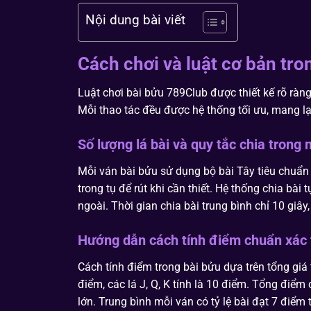
Nội dung bài viết
Cách chơi và luật cơ bản tr
Luật chơi bài bửu 789Club được thiết kế rõ ràn
Mỗi thao tác đều được hệ thống tối ưu, mang l
Số lượng lá bài và quy tắc chia trong
Mỗi ván bài bửu sử dụng bộ bài Tây tiêu chuẩn 5
trong tụ để rút khi cần thiết. Hệ thống chia bà
ngoài. Thời gian chia bài trung bình chỉ 10 giây,
Hướng dẫn cách tính điểm chuẩn xác 
Cách tính điểm trong bài bửu dựa trên tổng giá t
điểm, các lá J, Q, K tính là 10 điểm. Tổng điểm
lớn. Trung bình mỗi ván có tỷ lệ bài đạt 7 điểm