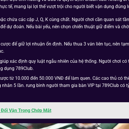
c tế, mang lại lợi thế vượt trội cho người biết vận dụng đúng l
c chứa các cặp J, Q, K cùng chất. Người chơi cần quan sát tần
 để dự đoán. Nếu bài yếu, nên chọn chiến thuật giữ điểm và chờ
cược để giữ lợi nhuận ổn định. Nếu thua 3 ván liên tục, nên tạ
ục.
 giúp xác định quy luật ngẫu nhiên của hệ thống. Người chơi có 
ng dụng 789Club.
ược từ 10.000 đến 50.000 VNĐ để làm quen. Các cao thủ có th
nhân 5 lần. rung bình người tham gia bàn VIP tại 789Club có tỷ
g Đổi Vận Trong Chớp Mắt