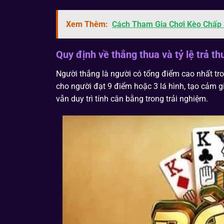
Xem Thêm:
Cách Tham Gia Chơi Kèo Chấp 
Quy định về thắng thua và tỷ lệ trả t
Người thắng là người có tổng điểm cao nhất tro
cho người đạt 9 điểm hoặc 3 lá hình, tạo cảm g
vẫn duy trì tính cân bằng trong trải nghiệm.