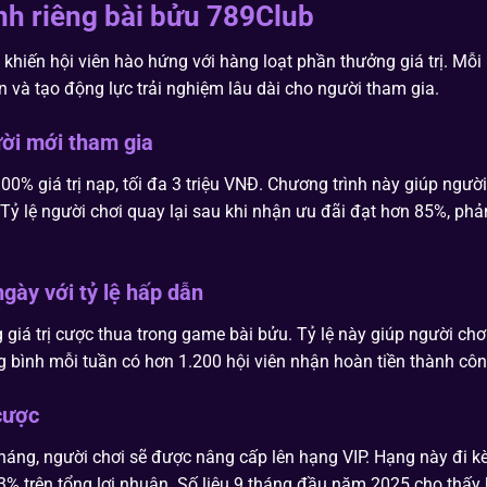
nh riêng bài bửu 789Club
hiến hội viên hào hứng với hàng loạt phần thưởng giá trị. Mỗi
ận và tạo động lực trải nghiệm lâu dài cho người tham gia.
ời mới tham gia
% giá trị nạp, tối đa 3 triệu VNĐ. Chương trình này giúp ngườ
 Tỷ lệ người chơi quay lại sau khi nhận ưu đãi đạt hơn 85%, ph
gày với tỷ lệ hấp dẫn
giá trị cược thua trong game bài bửu. Tỷ lệ này giúp người chơ
ung bình mỗi tuần có hơn 1.200 hội viên nhận hoàn tiền thành côn
cược
 tháng, người chơi sẽ được nâng cấp lên hạng VIP. Hạng này đi 
 3% trên tổng lợi nhuận. Số liệu 9 tháng đầu năm 2025 cho thấy