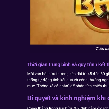
Chiến th
Thời gian trung bình và quy trình kết 
Mỗi ván bài bửu thường kéo dài từ 45 đến 60 g
thống tự động tính kết quả và cộng thưởng ngay 
mục “Thống kê cá nhân” để phân tích chiến thu
Bí quyết và kinh nghiệm khi
Chiến thắng trong bài bửu 789Club nằm ở cách 