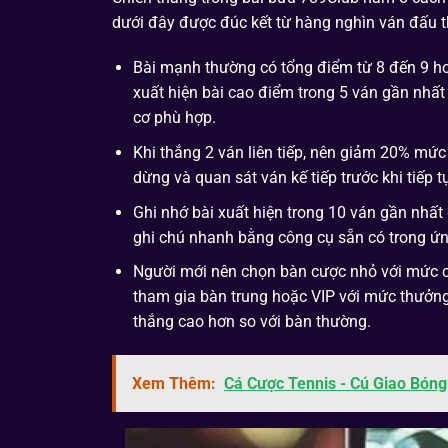
dưới đây được đúc kết từ hàng nghìn ván đấu thự
Bài mạnh thường có tổng điểm từ 8 đến 9 hoặ
xuất hiện bài cao điểm trong 5 ván gần nhất
cơ phù hợp.
Khi thắng 2 ván liên tiếp, nên giảm 20% mức 
dừng và quan sát ván kế tiếp trước khi tiếp t
Ghi nhớ bài xuất hiện trong 10 ván gần nhất
ghi chú nhanh bằng công cụ sẵn có trong ứ
Người mới nên chọn bàn cược nhỏ với mức c
tham gia bàn trung hoặc VIP với mức thưởng 
thắng cao hơn so với bàn thường.
Xem Thêm:
Cá Cược Tennis - Cú Giao Bón