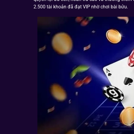
2.500 tài khoản đã đạt VIP nhờ chơi bài bửu.