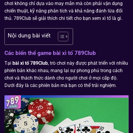
chơi không chỉ dựa vào may mắn mà còn phải vận dụng
chiến thuật, kỹ năng phân tích và khả năng đánh lừa đối
thủ. 789Club sẽ giải thích chi tiết cho bạn xem xì tố là gì.
Nội dung bài viết
Các biến thể game bài xì tố 789Club
Tại
bài xì tố 789Club
, trò chơi này được phát triển với nhiều
phiên bản khác nhau, mang lại sự phong phú trong cách
chơi và thách thức dành cho người chơi ở mọi cấp độ.
Dưới đây là các phiên bản mà bạn có thể trải nghiệm.