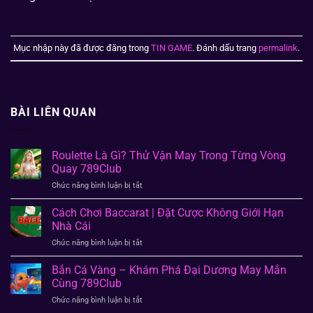
Mục nhập này đã được đăng trong
TIN GAME
. Đánh dấu trang
permalink
.
BÀI LIÊN QUAN
Roulette Là Gì? Thử Vận May Trong Từng Vòng
Quay 789Club
Chức năng bình luận bị tắt
ở
Roulette
Là
Cách Chơi Baccarat | Đặt Cược Không Giới Hạn
Gì?
Nhà Cái
Thử
Chức năng bình luận bị tắt
ở
Vận
Cách
May
Chơi
Bắn Cá Vàng – Khám Phá Đại Dương May Mắn
Trong
Baccarat
Từng
Cùng 789Club
|
Vòng
Chức năng bình luận bị tắt
ở
Đặt
Quay
Bắn