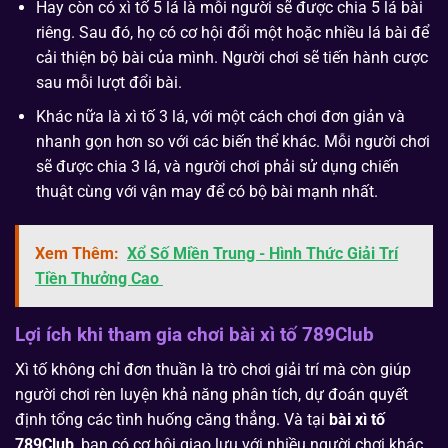
Hay còn có xì tố 5 lá là mỗi người sẽ được chia 5 lá bài
riêng. Sau đó, họ có cơ hội đổi một hoặc nhiều lá bài để
cải thiện bộ bài của mình. Người chơi sẽ tiến hành cược
sau mỗi lượt đổi bài.
Khác nữa là xì tố 3 lá, với một cách chơi đơn giản và
nhanh gọn hơn so với các biến thể khác. Mỗi người chơi
sẽ được chia 3 lá, và người chơi phải sử dụng chiến
thuật cùng với vận may để có bộ bài mạnh nhất.
Xem Thêm:
Xổ Số Miền Trung - Hình Thức Giải Trí
Tiền Thưởng Cao
Lợi ích khi tham gia chơi bài xì tố 789Club
Xì tố không chỉ đơn thuần là trò chơi giải trí mà còn giúp
người chơi rèn luyện khả năng phân tích, dự đoán quyết
định tổng các tình huống căng thẳng. Và tại
bài xì tố
789Club
, bạn có cơ hội giao lưu với nhiều người chơi khác