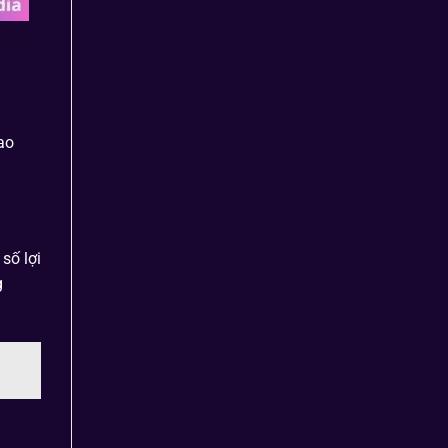
ao
số lợi
g