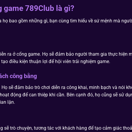
g game 789Club là gì?
a họ bao gồm những gì, bạn cùng tìm hiểu về sứ mệnh mà ngườ
 diễn ra ở cổng game. Họ sẽ đảm bảo người tham gia thực hiện 
ạo điều kiện thuận lợi để hội viên trải nghiệm game.
cách công bằng
? Họ sẽ đảm bảo trò chơi diễn ra công khai, minh bạch và nói k
i hoạt động để can thiệp khi cần. Bên cạnh đó, họ cũng sẽ sử dụ
ian lận.
 sẽ trò chuyện, tương tác với khách hàng để tạo cảm giác thoả