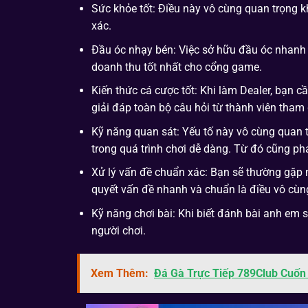
Sức khỏe tốt: Điều này vô cùng quan trọng 
xác.
Đầu óc nhạy bén: Việc sở hữu đầu óc nhanh 
doanh thu tốt nhất cho cổng game.
Kiến thức cá cược tốt: Khi làm Dealer, bạn c
giải đáp toàn bộ câu hỏi từ thành viên tham 
Kỹ năng quan sát: Yếu tố này vô cùng quan t
trong quá trình chơi dễ dàng. Từ đó cũng phả
Xử lý vấn đề chuẩn xác: Bạn sẽ thường gặp n
quyết vấn đề nhanh và chuẩn là điều vô cùng
Kỹ năng chơi bài: Khi biết đánh bài anh em 
người chơi.
Xem Thêm:
Đá Gà Trực Tiếp 789Club Cuốn