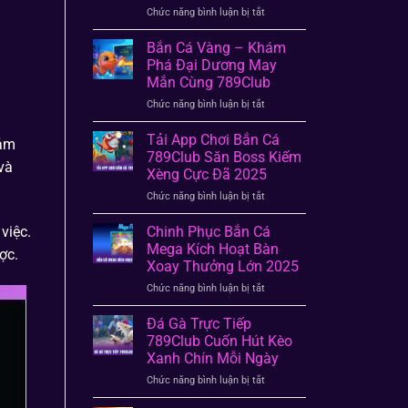
Chức năng bình luận bị tắt
ở
May
Cách
Trong
Chơi
Từng
Bắn Cá Vàng – Khám
Baccarat
Vòng
Phá Đại Dương May
|
Quay
Mắn Cùng 789Club
Đặt
789Club
Chức năng bình luận bị tắt
ở
Cược
Bắn
Không
Cá
Giới
Tải App Chơi Bắn Cá
đảm
Vàng
Hạn
789Club Săn Boss Kiếm
và
–
Nhà
Xèng Cực Đã 2025
Khám
Cái
Chức năng bình luận bị tắt
ở
Phá
Tải
Đại
App
Dương
việc.
Chinh Phục Bắn Cá
Chơi
May
Mega Kích Hoạt Bàn
ược.
Bắn
Mắn
Xoay Thưởng Lớn 2025
Cá
Cùng
Chức năng bình luận bị tắt
ở
789Club
789Club
Chinh
Săn
Phục
Boss
Đá Gà Trực Tiếp
Bắn
Kiếm
789Club Cuốn Hút Kèo
Cá
Xèng
Xanh Chín Mỗi Ngày
Mega
Cực
Chức năng bình luận bị tắt
ở
Kích
Đã
Đá
Hoạt
2025