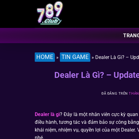
Chuyển
đến
nội
dung
TRAN
HOME
TIN GAME
»
»
Dealer Là Gì? – Up
Dealer Là Gì? – Updat
ĐÃ ĐĂNG TRÊN
THÁN
Dealer là gì
? Đây là một nhân viên cực kỳ quan
điều hành, tương tác và đảm bảo sự công bằng
khái niệm, nhiệm vụ, quyền lợi của một Dealer. V
nhé.