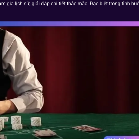
 gia lịch sử, giải đáp chi tiết thắc mắc. Đặc biệt trong tình hu