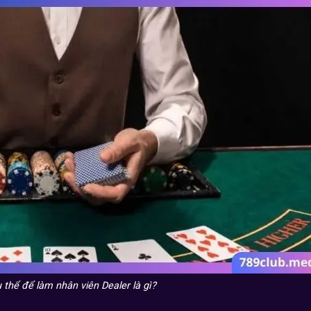
 thể để làm nhân viên Dealer là gì?